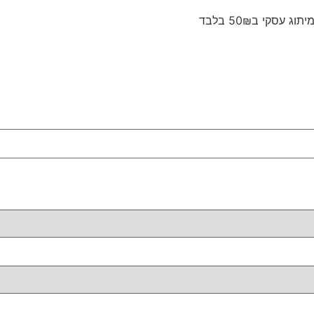
קי ב50₪ בלבד