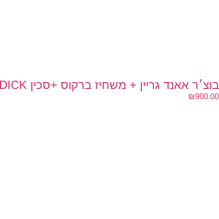
בוצ׳ר אאנד גריין + משחיז ברקוס +סכין DICK + מטחנות
₪
900.00