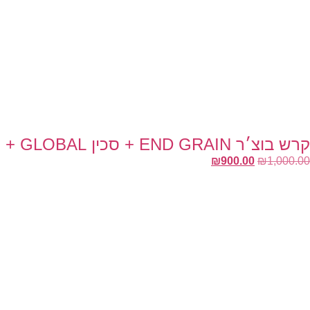
קרש בוצ׳ר END GRAIN + סכין GLOBAL + מוט השחזה 20 ס״מ
₪
900.00
₪
1,000.00