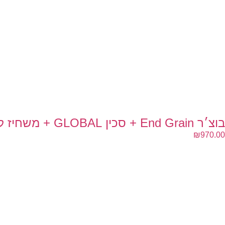
בוצ׳ר End Grain + סכין GLOBAL + משחיז קרמי
₪
970.00