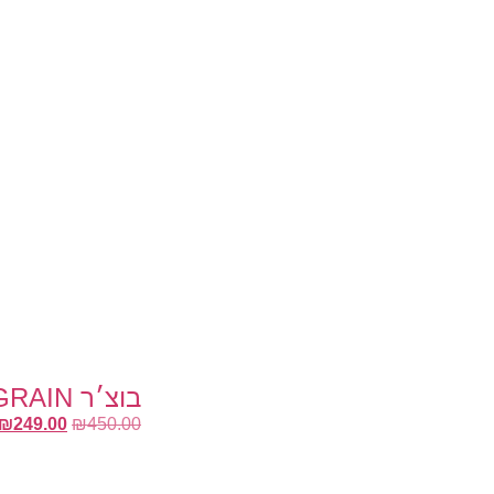
בוצ׳ר END GRAIN מקצועי – 40×30 עובי – 4 ס״מ
₪
249.00
₪
450.00