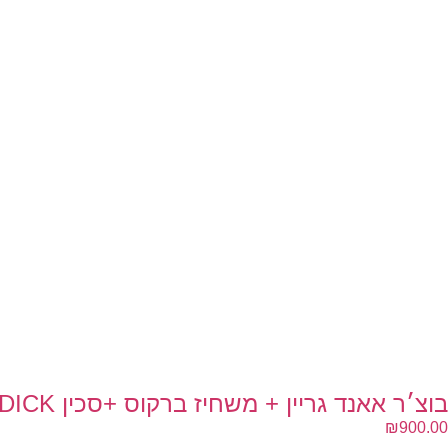
בוצ׳ר אאנד גריין + משחיז ברקוס +סכין DICK + מטחנות
₪
900.00