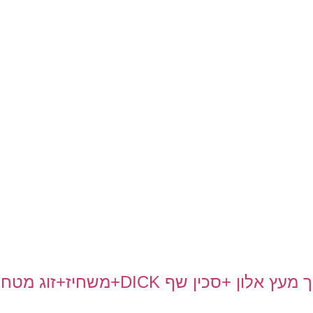
לון +סכין שף DICK+משחיז+זוג מטחנות