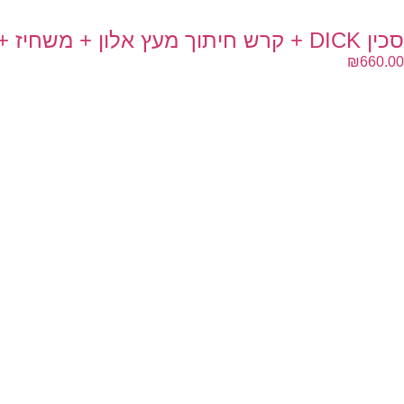
סכין DICK + קרש חיתוך מעץ אלון + משחיז + זוג מטחנות
₪
660.00